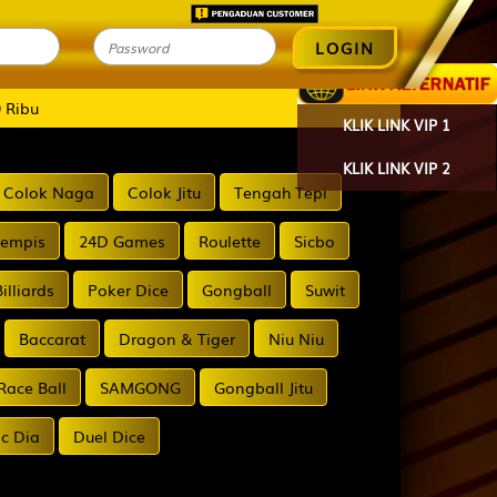
LOGIN
KLIK LINK VIP 1
KLIK LINK VIP 2
Colok Naga
Colok Jitu
Tengah Tepi
empis
24D Games
Roulette
Sicbo
Billiards
Poker Dice
Gongball
Suwit
Baccarat
Dragon & Tiger
Niu Niu
Race Ball
SAMGONG
Gongball Jitu
c Dia
Duel Dice