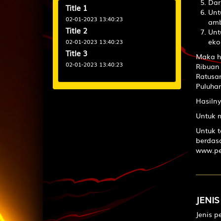
Dar
Title 1
Unt
02-01-2023 13:40:23
amb
Title 2
Unt
eko
02-01-2023 13:40:23
Title 3
Maka ha
02-01-2023 13:40:23
Ribuan
Ratusa
Puluha
Hasiln
Untuk m
Untuk 
berdasa
www.pe
JENIS
Jenis 