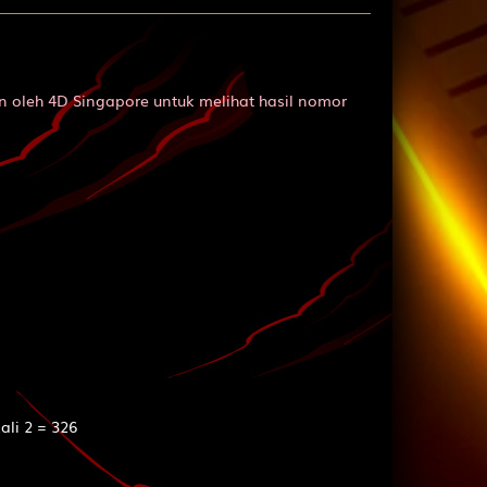
n oleh 4D Singapore untuk melihat hasil nomor
ali 2 = 326