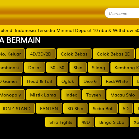
donesia.Tersedia Minimal Deposit 10 ribu & Withdraw 50 Ribu
A
BERMAIN
No. Keluar
4D/3D/2D
Colok Bebas
Colok Bebas 2D
ombinasi
Dasar
50 - 50
Shio
Silang
Kembang K
D Games
Head & Tail
Oglok
Dice 6
Red/White
Monopoly
Mistik Lama
Index
Taysen
Macau Shio
IDN 4 STAND
FANTAN
3D Shio
Sicbo Ball
5D
Shio Fights
48D
Bingo Sicbo
Xo