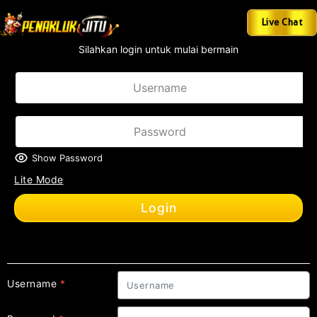
Terpopuler di Indonesia.Tersedia Minimal Deposit 10 ribu & Wit
Live Chat
Silahkan login untuk mulai bermain
Show Password
Lite Mode
Login
Register
Username
*